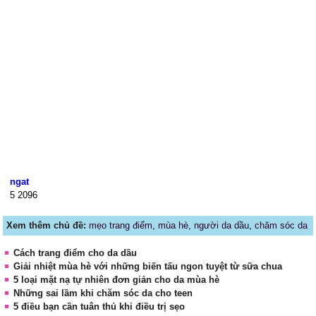
ngat
5
2096
Xem thêm chủ đề:
mẹo trang điểm
,
mùa hè
,
người da dầu
,
chăm sóc da
Cách trang điểm cho da dầu
Giải nhiệt mùa hè với những biến tấu ngon tuyệt từ sữa chua
5 loại mặt nạ tự nhiên đơn giản cho da mùa hè
Những sai lầm khi chăm sóc da cho teen
5 điều bạn cần tuân thủ khi điều trị sẹo