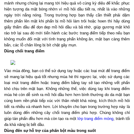
mảnh nhưng chúng lại mang tới hiệu quả vô cùng kỳ diệu để khắc phục
hiện tượng da mặt bóng nhờn vì mồ hôi dầu tiết ra, nhất là vào những
ngày trời nắng nóng. Trong trường hợp bạn thấy cần thiết phải dặm
thêm phấn lên mặt khi phấn bị mồ hôi làm trôi hoặc hoen thì hãy dùng
giấy thấm dầu để dọn dẹp mồ hôi dầu và bã nhờ, giúp gương mặt khô
ráo trở lại sau đó mới tiến hành các bước trang điểm tiếp theo nếu bạn
không muốn đối mặt với tình trạng phấn không ăn, mặt bạn càng thêm
bẩn, các lỗ chân lông bị bít chặt gây mụn.
Dùng chổi trang điểm
Vào mùa đông, bạn có thể sử dụng tay hoặc các loại mút để trang điểm
sẽ mang lại hiệu quả tốt nhưng mùa hè thì ngược lại, việc sử dụng các
loại mút trang điểm hoặc trang điểm bằng tay sẽ tạo những vết phấn
khó chịu trên mặt bạn. Không những thế, việc dùng tay khi trang điểm
mùa hè còn dễ sinh ra mồ hôi dầu hơn hơn bình thường do da mặt bạn
cùng kem nền phải tiếp xúc với thân nhiệt khá nóng, kích thích mồ hôi
tiết ra nhiều và nhanh hơn. Lời khuyên cho bạn trong trường hợp này là
luôn dùng đến những cây chổi trang điểm phù hợp. Chúng không chỉ
giúp tán phấn đều hơn mà còn tạo ra một
lớp trang điểm mỏng
, tránh tối
đa khả năng bị bết dầu.
Dùng đến sự hỗ trợ của phấn bột màu trong suốt