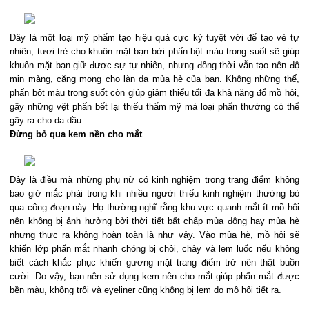
Đây là một loại mỹ phẩm tạo hiệu quả cực kỳ tuyệt vời để tạo vẻ tự
nhiên, tươi trẻ cho khuôn mặt bạn bởi phấn bột màu trong suốt sẽ giúp
khuôn mặt bạn giữ được sự tự nhiên, nhưng đồng thời vẫn tạo nên độ
mịn màng, căng mọng cho làn da mùa hè của bạn. Không những thế,
phấn bột màu trong suốt còn giúp giảm thiểu tối đa khả năng đổ mồ hôi,
gây những vệt phấn bết lại thiếu thẩm mỹ mà loại phấn thường có thể
gây ra cho da dầu.
Đừng bỏ qua kem nền cho mắt
Đây là điều mà những phụ nữ có kinh nghiệm trong trang điểm không
bao giờ mắc phải trong khi nhiều người thiếu kinh nghiệm thường bỏ
qua công đoạn này. Họ thường nghĩ rằng khu vực quanh mắt ít mồ hôi
nên không bị ảnh hưởng bởi thời tiết bất chấp mùa đông hay mùa hè
nhưng thực ra không hoàn toàn là như vậy. Vào mùa hè, mồ hôi sẽ
khiến lớp phấn mắt nhanh chóng bị chôi, chảy và lem luốc nếu không
biết cách khắc phục khiến gương mặt trang điểm trở nên thật buồn
cười. Do vậy, bạn nên sử dụng kem nền cho mắt giúp phấn mắt được
bền màu, không trôi và eyeliner cũng không bị lem do mồ hôi tiết ra.