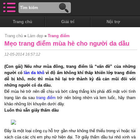
Trang chủ
Giải trí
Nội trợ
Trang chủ
»
Làm đẹp
»
Trang điểm
Mẹo trang điểm mùa hè cho người da dầu
12-05-2014 16:57:12
(Con gái) Nếu như mùa đông, trang điểm là “vấn đề” của những
người có
làn da khô
vì độ ẩm không khí thấp khiến lớp trang điểm
dễ bị khô, mốc thì mùa hè lại trở thành kỳ đà cản mũi đối với
những người có da dầu.
Để mùa hè trở nên dễ chịu và bớt căng thẳng khi phải đối mặt với tình
trạng làn da sau
trang điểm
trở nên bóng nhờn và lem luốc, hãy tham
khảo những lời khuyên dưới đây.
Luôn thủ sẵn giấy thấm dầu
Đây là một loại công cụ hỗ trợ gần như không thể thiếu trong ví hoặc túi
xách của các chị em phụ nữ hiện đại. Tờ giấy thấm dầu tui nhỏ xinh và