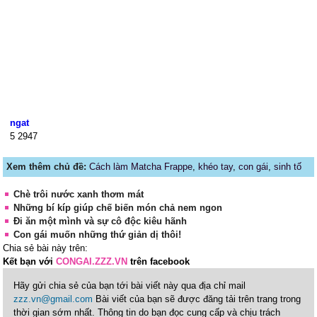
ngat
5
2947
Xem thêm chủ đề:
Cách làm Matcha Frappe
,
khéo tay
,
con gái
,
sinh tố
Chè trôi nước xanh thơm mát
Những bí kíp giúp chế biến món chả nem ngon
Đi ăn một mình và sự cô độc kiêu hãnh
Con gái muốn những thứ giản dị thôi!
Chia sẻ bài này trên:
Kết bạn với
CONGAI.ZZZ.VN
trên facebook
Hãy gửi chia sẻ của bạn tới bài viết này qua địa chỉ mail
zzz.vn@gmail.com
Bài viết của bạn sẽ được đăng tải trên trang trong
thời gian sớm nhất. Thông tin do bạn đọc cung cấp và chịu trách