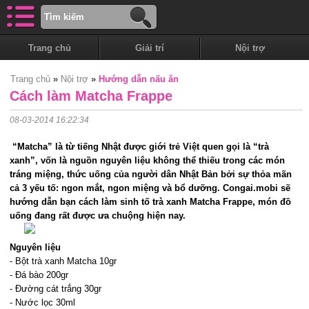
Trang chủ
Giải trí
Nội trợ
Trang chủ
»
Nội trợ
»
Hướng dẫn nấu ăn
Cách làm Matcha Frappe
08-03-2014 16:22:34
“Matcha” là từ tiếng Nhật được giới trẻ Việt quen gọi là “trà
xanh”, vốn là nguồn nguyên liệu không thể thiếu trong các món
tráng miệng, thức uống của người dân Nhật Bản bởi sự thỏa mãn
cả 3 yếu tố: ngon mắt, ngon miệng và bổ dưỡng. Congai.mobi sẽ
hướng dẫn bạn cách làm sinh tố trà xanh Matcha Frappe, món đồ
uống đang rất được ưa chuộng hiện nay.
Nguyên liệu
- Bột trà xanh Matcha 10gr
- Đá bào 200gr
- Đường cát trắng 30gr
- Nước lọc 30ml