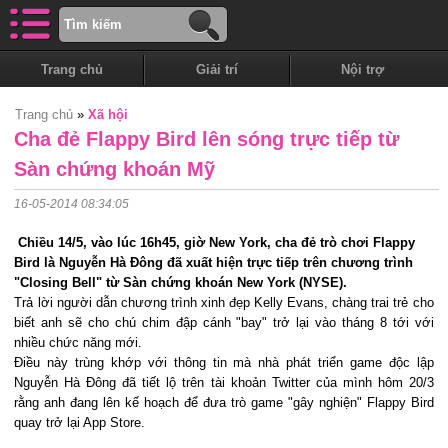
Trang chủ
Giải trí
Nội trợ
Trang chủ
»
Xã hội
Cha đẻ Flappy Bird lên sóng trực tiếp từ
Sàn chứng khoán Mỹ
16-05-2014 08:34:05
Chiều 14/5, vào lúc 16h45, giờ New York, cha đẻ trò chơi Flappy
Bird là Nguyễn Hà Đông đã xuất hiện trực tiếp trên chương trình
"Closing Bell" từ Sàn chứng khoán New York (NYSE).
Trả lời người dẫn chương trình xinh đẹp Kelly Evans, chàng trai trẻ cho
biết anh sẽ cho chú chim đập cánh "bay" trở lại vào tháng 8 tới với
nhiều chức năng mới.
Điều này trùng khớp với thông tin mà nhà phát triển game độc lập
Nguyễn Hà Đông đã tiết lộ trên tài khoản Twitter của mình hôm 20/3
rằng anh đang lên kế hoạch để đưa trò game "gây nghiện" Flappy Bird
quay trở lại App Store.