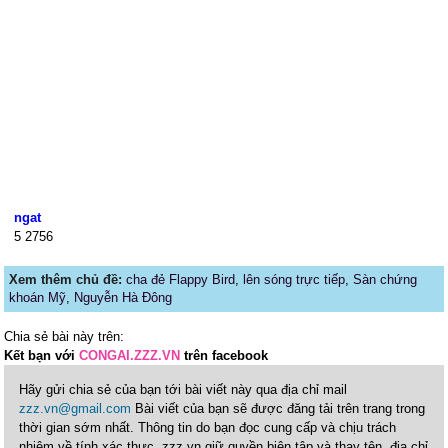
ngat
5
2756
Xem thêm chủ đề:
cha đẻ Flappy Bird
,
lên sóng trực tiếp
,
Sàn chứng
khoán Mỹ
,
Nguyễn Hà Đông
Chia sẻ bài này trên:
Kết bạn với
CONGAI.ZZZ.VN
trên facebook
Hãy gửi chia sẻ của bạn tới bài viết này qua địa chỉ mail
zzz.vn@gmail.com
Bài viết của bạn sẽ được đăng tải trên trang trong
thời gian sớm nhất. Thông tin do bạn đọc cung cấp và chịu trách
nhiệm về tính xác thực. zzz.vn giữ quyền biên tập và thay tên, địa chỉ