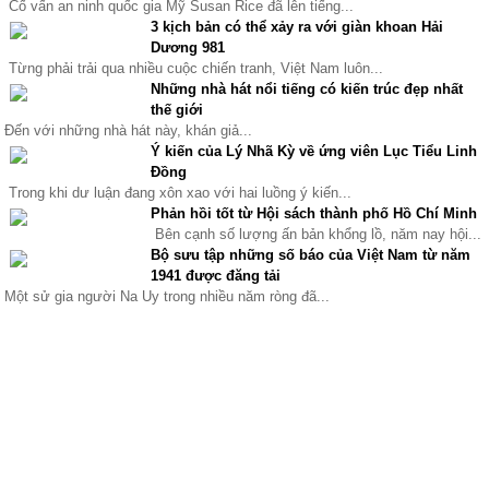
Cố vấn an ninh quốc gia Mỹ Susan Rice đã lên tiếng...
3 kịch bản có thể xảy ra với giàn khoan Hải
Dương 981
Từng phải trải qua nhiều cuộc chiến tranh, Việt Nam luôn...
Những nhà hát nổi tiếng có kiến trúc đẹp nhất
thế giới
Đến với những nhà hát này, khán giả...
Ý kiến của Lý Nhã Kỳ về ứng viên Lục Tiểu Linh
Đồng
Trong khi dư luận đang xôn xao với hai luồng ý kiến...
Phản hồi tốt từ Hội sách thành phố Hồ Chí Minh
Bên cạnh số lượng ấn bản khổng lồ, năm nay hội...
Bộ sưu tập những số báo của Việt Nam từ năm
1941 được đăng tải
Một sử gia người Na Uy trong nhiều năm ròng đã...