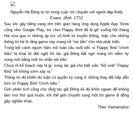
Nguyễn Hà Đông tự tin trong cuộc trò chuyện với người đẹp Kelly
Evans. (Ảnh: CTV)
Sau khi gây tiếng vang lớn trên gian hàng ứng dụng Apple App Store
cũng như Google Play, trò chơi Flappy Bird đã bị gỡ xuống hồi tháng
Hai vừa qua vì những áp lực vô hình từ truyền thông, mặc cho những
thông tin hé lộ rằng game này mang về “núi tiền” cho nhà phát triển.
Trong bối cảnh người hâm mộ toàn cầu nuối tiếc vì Flappy Bird “chính
hiệu” bị khai tử đột ngột thì tác giả Đông bất ngờ mang tới niềm hy
vọng mới bằng một tin nhắn nói trên.
Chưa rõ kế hoạch này là gì, song tác giả cho biết việc “hồi sinh” Flappy
Bird “sẽ không sớm xảy ra.”
Thông tin đó khiến dư luận có quyền kỳ vọng ở những thay đổi hấp dẫn
hơn từ Flappy Bird “chính hiệu.”
Giới phân tích cũng cho rằng tác giả Đông sẽ đủ khôn ngoan để không
làm mọi thứ quá muộn, khi thế giới chuyển sang một trò game di động
gây nghiện khác.
Theo
Vietnamplus