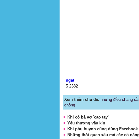
ngat
5
2382
Xem thêm chủ đề:
những điều chàng cầ
chồng
Khi có bà vợ 'cao tay'
Yêu thương vây kín
Khi phụ huynh cũng dùng Facebook
Những thói quen xấu mà các cô nàn