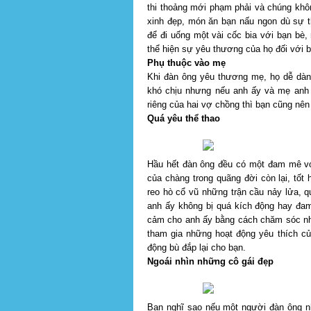
thi thoảng mới phạm phải và chúng khô
xinh đẹp, món ăn bạn nấu ngon dù sự 
để đi uống một vài cốc bia với bạn bè, 
thể hiện sự yêu thương của họ đối với 
Phụ thuộc vào mẹ
Khi đàn ông yêu thương mẹ, họ dễ dàng
khó chịu nhưng nếu anh ấy và mẹ anh
riêng của hai vợ chồng thì bạn cũng nên 
Quá yêu thể thao
Hầu hết đàn ông đều có một đam mê vớ
của chàng trong quãng đời còn lại, tố
reo hò cổ vũ những trận cầu nảy lửa, q
anh ấy không bị quá kích động hay đa
cảm cho anh ấy bằng cách chăm sóc nhà
tham gia những hoạt động yêu thích c
động bù đắp lại cho bạn.
Ngoái nhìn những cô gái đẹp
Bạn nghĩ sao nếu một người đàn ông nh