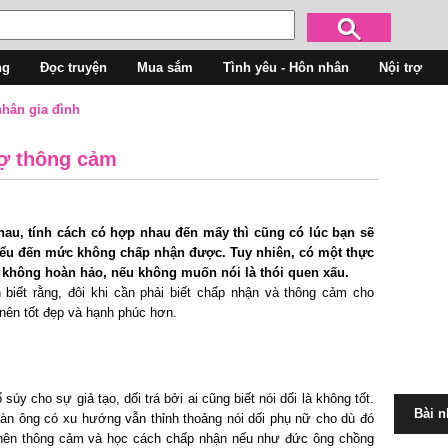
ng
Đọc truyện
Mua sắm
Tình yêu - Hôn nhân
Nội trợ
hân gia đình
ợ thông cảm
au, tính cách có hợp nhau đến mấy thì cũng có lúc bạn sẽ
hiểu đến mức không chấp nhận được. Tuy nhiên, có một thực
ứ không hoàn hảo, nếu không muốn nói là thói quen xấu.
 biết rằng, đôi khi cần phải biết chấp nhận và thông cảm cho
nên tốt đẹp và hạnh phúc hơn.
súy cho sự giả tạo, dối trá bởi ai cũng biết nói dối là không tốt.
Bài n
đàn ông có xu hướng vẫn thỉnh thoảng nói dối phụ nữ cho dù đó
nên thông cảm và học cách chấp nhận nếu như đức ông chồng