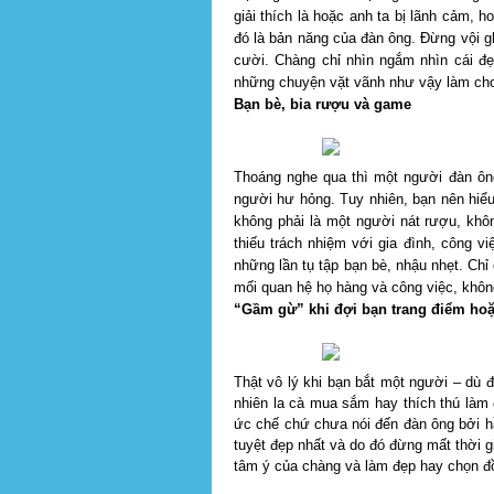
giải thích là hoặc anh ta bị lãnh cảm, 
đó là bản năng của đàn ông. Đừng vội g
cười. Chàng chỉ nhìn ngắm nhìn cái đẹ
những chuyện vặt vãnh như vậy làm cho
Bạn bè, bia rượu và game
Thoáng nghe qua thì một người đàn ôn
người hư hỏng. Tuy nhiên, bạn nên hiể
không phải là một người nát rượu, khô
thiếu trách nhiệm với gia đình, công v
những lần tụ tập bạn bè, nhậu nhẹt. Chỉ
mối quan hệ họ hàng và công việc, không
“Gầm gừ” khi đợi bạn trang điểm ho
Thật vô lý khi bạn bắt một người – dù đ
nhiên la cà mua sắm hay thích thú làm
ức chế chứ chưa nói đến đàn ông bởi hầ
tuyệt đẹp nhất và do đó đừng mất thời 
tâm ý của chàng và làm đẹp hay chọn đồ