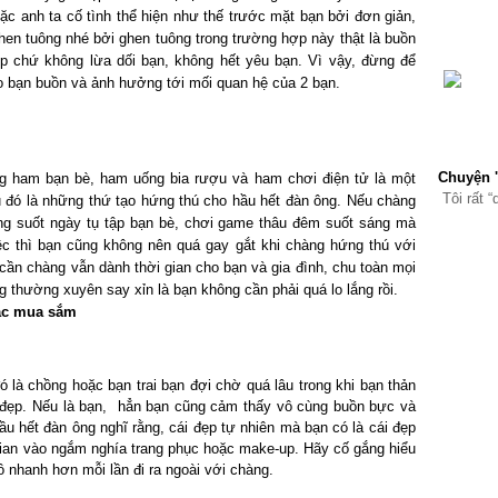
hoặc anh ta cố tình thể hiện như thế trước mặt bạn bởi đơn giản,
hen tuông nhé bởi ghen tuông trong trường hợp này thật là buồn
p chứ không lừa dối bạn, không hết yêu bạn. Vì vậy, đừng để
 bạn buồn và ảnh hưởng tới mối quan hệ của 2 bạn.
Chuyện 
g ham bạn bè, ham uống bia rượu và ham chơi điện tử là một
Tôi rất “q
u đó là những thứ tạo hứng thú cho hầu hết đàn ông. Nếu chàng
ng suốt ngày tụ tập bạn bè, chơi game thâu đêm suốt sáng mà
iệc thì bạn cũng không nên quá gay gắt khi chàng hứng thú với
 cần chàng vẫn dành thời gian cho bạn và gia đình, chu toàn mọi
 thường xuyên say xỉn là bạn không cần phải quá lo lắng rồi.
ặc mua sắm
ó là chồng hoặc bạn trai bạn đợi chờ quá lâu trong khi bạn thản
 đẹp. Nếu là bạn, hẳn bạn cũng cảm thấy vô cùng buồn bực và
u hết đàn ông nghĩ rằng, cái đẹp tự nhiên mà bạn có là cái đẹp
gian vào ngắm nghía trang phục hoặc make-up. Hãy cố gắng hiểu
 nhanh hơn mỗi lần đi ra ngoài với chàng.