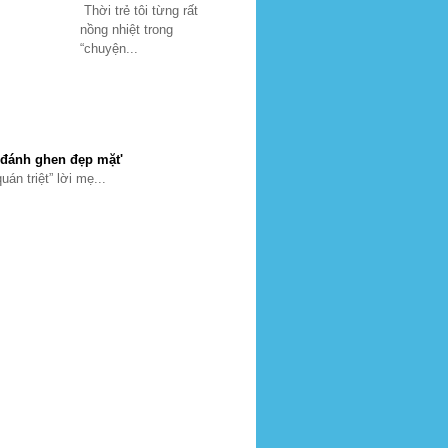
Thời trẻ tôi từng rất
nồng nhiệt trong
“chuyện...
'đánh ghen đẹp mặt'
uán triệt” lời mẹ...