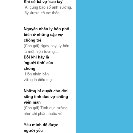
Khi có bà vợ 'cao tay'
Ai cũng bảo số anh sướng,
lấy được cô vợ tháo...
Nguyên nhân ly hôn phổ
biến ở những cặp vợ
chồng trẻ
(Con gái) Ngày nay, ly hôn
là một hiện tượng...
Đôi khi hãy là
'người tình' của
chồng
Hôn nhân bền
vững là điều mọi
Những bí quyết cho đời
sống tình dục vợ chồng
viên mãn
(Con gái) Tình dục tưởng
như chỉ phần thuộc về
Yêu mình để được
người yêu