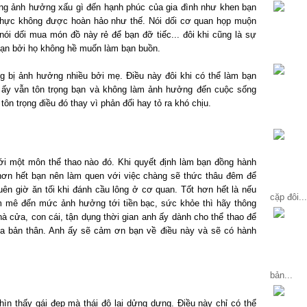
ng ảnh hưởng xấu gì đến hạnh phúc của gia đình như khen bạn
thực không được hoàn hảo như thế. Nói dối cơ quan họp muộn
nói dối mua món đồ này rẻ để bạn đỡ tiếc... đôi khi cũng là sự
bạn bởi họ không hề muốn làm bạn buồn.
 bị ảnh hưởng nhiều bởi mẹ. Điều này đôi khi có thể làm bạn
 ấy vẫn tôn trọng bạn và không làm ảnh hưởng đến cuộc sống
tôn trọng điều đó thay vì phản đối hay tỏ ra khó chịu.
i một môn thể thao nào đó. Khi quyết định làm bạn đồng hành
t hơn hết bạn nên làm quen với việc chàng sẽ thức thâu đêm để
uên giờ ăn tối khi đánh cầu lông ở cơ quan. Tốt hơn hết là nếu
cặp đôi...
m mê đến mức ảnh hưởng tới tiền bạc, sức khỏe thì hãy thông
 cửa, con cái, tận dụng thời gian anh ấy dành cho thể thao để
ủa bản thân. Anh ấy sẽ cảm ơn bạn về điều này và sẽ có hành
bản...
ìn thấy gái đẹp mà thái độ lại dửng dưng. Điều này chỉ có thể