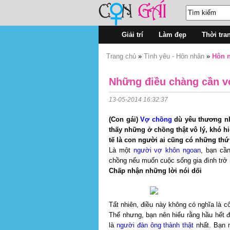
Giải trí
Làm đẹp
Thời tra
Trang chủ
»
Tình yêu - Hôn nhân
»
Hôn n
Những điều chàng cần v
13-05-2014 16:32:37
(Con gái)
Vợ chồng
dù yêu thương nh
thấy những ở chồng thật vô lý, khó 
tế là con người ai cũng có những th
Là một
người vợ khôn ngoan
, bạn cần
chồng nếu muốn cuộc sống gia đình trở 
Chấp nhận những lời nói dối
Tất nhiên, điều này không có nghĩa là cổ 
Thế nhưng, bạn nên hiểu rằng hầu hết 
là
người đàn ông thành thật
nhất. Bạn 