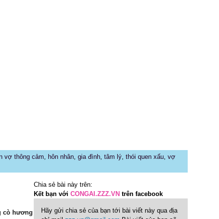
n vợ thông cảm
,
hôn nhân
,
gia đình
,
tâm lý
,
thói quen xấu
,
vợ
Chia sẻ bài này trên:
Kết bạn với
CONGAI.ZZZ.VN
trên facebook
Hãy gửi chia sẻ của bạn tới bài viết này qua địa
g cò hương