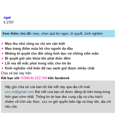
ngat
5
2707
Xem thêm chủ đề:
mẹo
,
chọn quả bơ ngon
,
bí quyết
,
kinh nghiệm
Mẹo thu nhỏ vòng eo chị em cần biết
Mẹo trang điểm mùa hè cho người da dầu
Những bí quyết cho đời sống tình dục vợ chồng viên mãn
Bí quyết giữ sức khỏe khi phải thức đêm
Lỗi mẹ dễ mắc phải trong việc cho trẻ ăn
Kinh nghiệm chế biến để rau xanh giữ được nhiều chất
Chia sẻ bài này trên:
Kết bạn với
CONGAI.ZZZ.VN
trên facebook
Hãy gửi chia sẻ của bạn tới bài viết này qua địa chỉ mail
zzz.vn@gmail.com
Bài viết của bạn sẽ được đăng tải trên trang trong
thời gian sớm nhất. Thông tin do bạn đọc cung cấp và chịu trách
nhiệm về tính xác thực. zzz.vn giữ quyền biên tập và thay tên, địa chỉ
nếu cần.