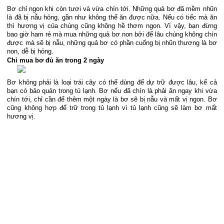
Bơ chỉ ngon khi còn tươi và vừa chín tới. Những quả bơ đã mềm nhũn
là đã bị nẫu hỏng, gần như không thể ăn được nữa. Nếu có tiếc mà ăn
thì hương vị của chúng cũng không hề thơm ngon. Vì vậy, bạn đừng
bao giờ ham rẻ mà mua những quả bơ non bởi để lâu chúng không chín
được mà sẽ bị nẫu, những quả bơ có phần cuống bị nhũn thương là bơ
non, dễ bị hỏng.
Chỉ mua bơ đủ ăn trong 2 ngày
Bơ không phải là loại trái cây có thể dùng để dự trữ được lâu, kể cả 
bạn có bảo quản trong tủ lạnh. Bơ nếu đã chín là phải ăn ngay khi vừa 
chín tới, chỉ cần để thêm một ngày là bơ sẽ bị nẫu và mất vị ngon. Bơ 
cũng không hợp để trữ trong tủ lạnh vì tủ lạnh cũng sẽ làm bơ mất 
hương vị.