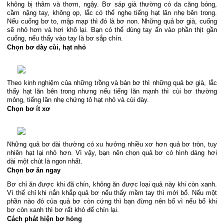
không bị thâm và thơm, ngậy. Bơ sáp già thường có da căng bóng, 
cầm nặng tay, không ọp, lắc có thể nghe tiếng hạt lăn nhẹ bên trong. 
Nếu cuống bơ to, mập mạp thì đó là bơ non. Những quả bơ già, cuống 
sẽ nhỏ hơn và hơi khô lại. Bạn có thể dùng tay ấn vào phần thịt gần 
cuống, nếu thấy vào tay là bơ sắp chín.
Chọn bơ dày cùi, hạt nhỏ
Theo kinh nghiệm của những trồng và bán bơ thì những quả bơ già, lắc
thấy hạt lăn bên trong nhưng nếu tiếng lăn mạnh thì cùi bơ thường
mỏng, tiếng lăn nhẹ chứng tỏ hạt nhỏ và cùi dày.
Chọn bơ ít xơ
Những quả bơ dài thường có xu hưởng nhiều xơ hơn quả bơ tròn, tuy
nhiên hạt lại nhỏ hơn. Vì vậy, bạn nên chọn quả bơ có hình dáng hơi
dài một chút là ngon nhất.
Chọn bơ ăn ngay
Bơ chỉ ăn được khi đã chín, không ăn được loại quả này khi còn xanh. 
Vì thế chỉ khi nắn khắp quả bơ nếu thấy mềm tay thì mới bổ. Nếu một 
phần nào đó của quả bơ còn cứng thì bạn đừng nên bổ vì nếu bổ khi 
bơ còn xanh thì bơ rất khó để chín lại.
Cách phát hiện bơ hỏng