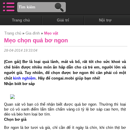
Trang chủ
Giải trí
Nội trợ
Trang chủ
»
Gia đình
»
Mẹo vặt
Mẹo chọn quả bơ ngon
28-04-2014 19:33:04
(Con gái) Bơ là loại quả lành, mát và bổ, rất tốt cho sức khoẻ và
chế biến được nhiều món ăn hấp dẫn cho cả trẻ em, người lớn và
người già. Tuy nhiên, để chọn được bơ ngon thì cần phải có một
chút
kinh nghiệm
. Hãy để congai.mobi giúp bạn nhé!
Nhận biết bơ sáp
Quan sát vỏ bạn có thể nhận biết được quả bơ ngon. Thường thì loại
bơ có vỏ xanh điểm lấm tấm chấm vàng có tỷ lệ bơ sáp cao hơn, thịt
dẻo và béo hơn loại bơ tím.
Chọn bơ già
Bơ ngon là bơ tươi và già, chỉ cần để ít ngày là chín, khi chín thịt bơ 